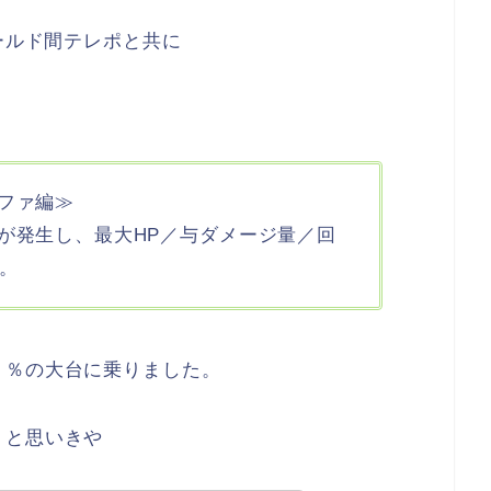
ールド間テレポと共に
ファ編≫
が発生し、最大HP／与ダメージ量／回
。
５％の大台に乗りました。
・と思いきや