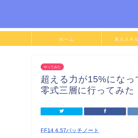
ホーム
木人スキ
やってみた
超える力が15%にな
零式三層に行ってみた
FF14 4.57パッチノート