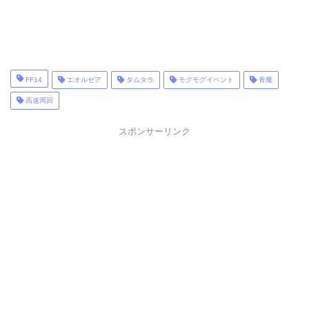
FF14
エオルゼア
タムタラ
モグモグイベント
青魔
高速周回
スポンサーリンク