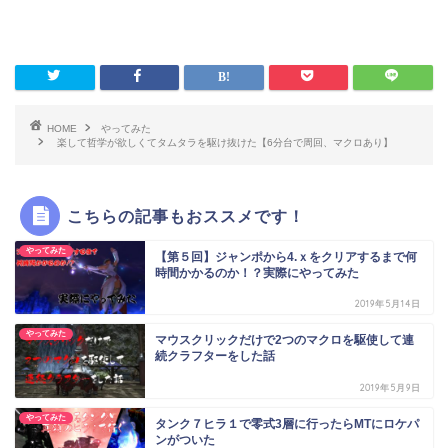
HOME
やってみた
楽して哲学が欲しくてタムタラを駆け抜けた【6分台で周回、マクロあり】
こちらの記事もおススメです！
やってみた
【第５回】ジャンポから4.ｘをクリアするまで何
時間かかるのか！？実際にやってみた
2019年5月14日
やってみた
マウスクリックだけで2つのマクロを駆使して連
続クラフターをした話
2019年5月9日
やってみた
タンク７ヒラ１で零式3層に行ったらMTにロケパ
ンがついた