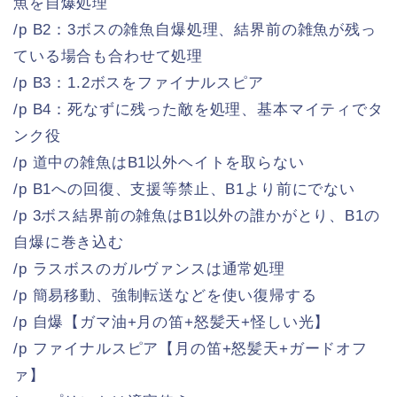
魚を自爆処理
/p B2：3ボスの雑魚自爆処理、結界前の雑魚が残っ
ている場合も合わせて処理
/p B3：1.2ボスをファイナルスピア
/p B4：死なずに残った敵を処理、基本マイティでタ
ンク役
/p 道中の雑魚はB1以外ヘイトを取らない
/p B1への回復、支援等禁止、B1より前にでない
/p 3ボス結界前の雑魚はB1以外の誰かがとり、B1の
自爆に巻き込む
/p ラスボスのガルヴァンスは通常処理
/p 簡易移動、強制転送などを使い復帰する
/p 自爆【ガマ油+月の笛+怒髪天+怪しい光】
/p ファイナルスピア【月の笛+怒髪天+ガードオフ
ァ】