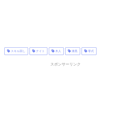
スキル回し
ナイト
木人
漆黒
零式
スポンサーリンク